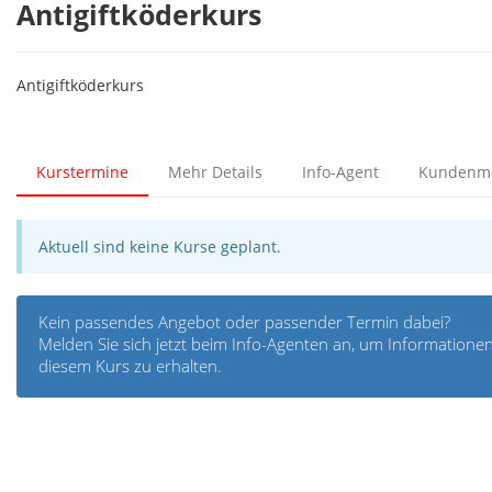
Antigiftköderkurs
Antigiftköderkurs
Kurstermine
Mehr Details
Info-Agent
Kundenm
Aktuell sind keine Kurse geplant.
Kein passendes Angebot oder passender Termin dabei?
Melden Sie sich jetzt beim Info-Agenten an, um Informatio
diesem Kurs zu erhalten.